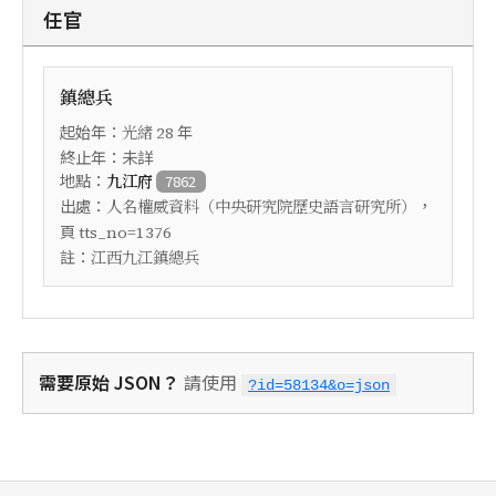
任官
鎮總兵
起始年：
年
光緒
28
終止年：未詳
地點：
九江府
7862
出處：
，
人名權威資料（中央研究院歷史語言研究所）
頁
tts_no=1376
註：
江西九江鎮總兵
需要原始 JSON？
請使用
?id=58134&o=json