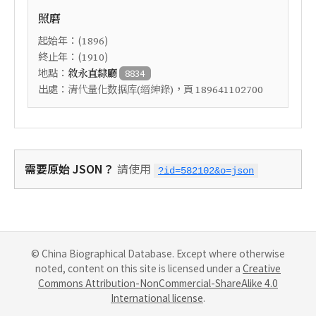
照磨
起始年：(
)
1896
終止年：(
)
1910
地點：
敘永直隸廳
8834
出處：
，頁
清代量化数据库(縉紳錄)
189641102700
需要原始 JSON？
請使用
?id=582102&o=json
© China Biographical Database. Except where otherwise
noted, content on this site is licensed under a
Creative
Commons Attribution-NonCommercial-ShareAlike 4.0
International license
.