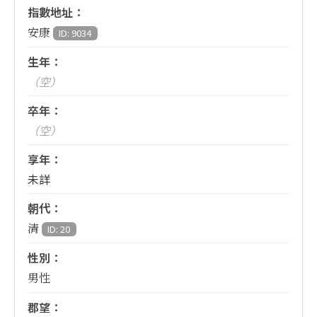
指數地址：
安康
ID: 9034
生年：
（空）
卒年：
（空）
享年：
未詳
朝代：
清
ID: 20
性別：
男性
郡望：