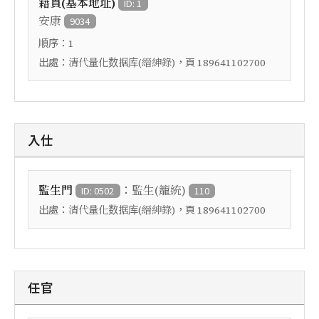
籍貫(基本地址)
ID: 1
安康
9034
順序：
1
出處：
，頁
清代量化数据库(縉紳錄)
189641102700
入仕
：
監生門
監生(籠統)
ID: 0502
110
出處：
，頁
清代量化数据库(縉紳錄)
189641102700
任官