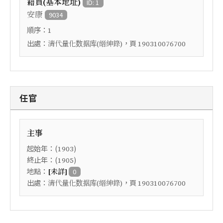
籍貫(基本地址)
ID: 1
安康
9034
順序：
1
出處：
，頁
清代量化数据库(縉紳錄)
190310076700
任官
主事
起始年：(
)
1903
終止年：(
)
1905
地點：
[未詳]
0
出處：
，頁
清代量化数据库(縉紳錄)
190310076700