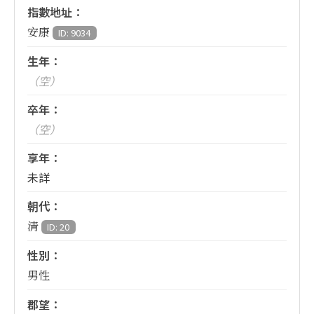
指數地址：
安康
ID: 9034
生年：
（空）
卒年：
（空）
享年：
未詳
朝代：
清
ID: 20
性別：
男性
郡望：