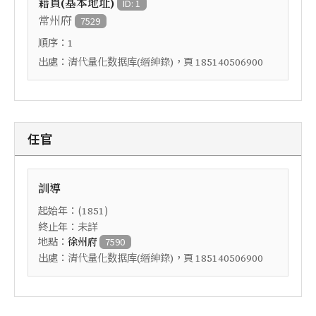
籍貫(基本地址)
ID: 1
常州府
7529
順序：
1
出處：
，頁
清代量化数据库(縉紳錄)
185140506900
任官
訓導
起始年：(
)
1851
終止年：未詳
地點：
徐州府
7590
出處：
，頁
清代量化数据库(縉紳錄)
185140506900