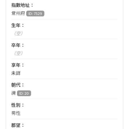
指數地址：
常州府
ID: 7529
生年：
（空）
卒年：
（空）
享年：
未詳
朝代：
清
ID: 20
性別：
男性
郡望：