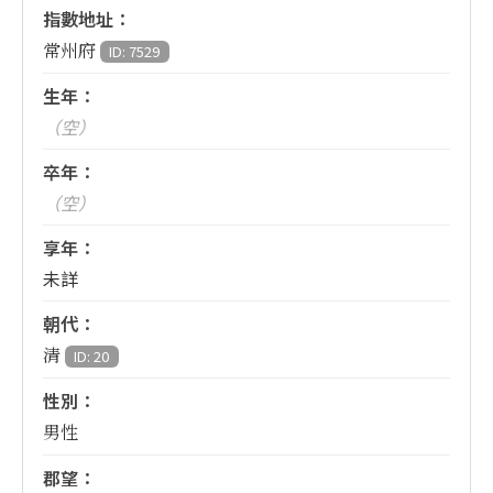
指數地址：
常州府
ID: 7529
生年：
（空）
卒年：
（空）
享年：
未詳
朝代：
清
ID: 20
性別：
男性
郡望：