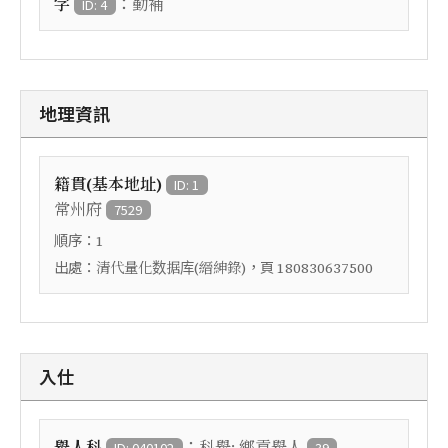
：
字
勤補
ID: 4
地理資訊
籍貫(基本地址)
ID: 1
常州府
7529
順序：
1
出處：
，頁
清代量化数据库(縉紳錄)
180830637500
入仕
：
舉人科
科舉: 鄉貢舉人
ID: 040102
39