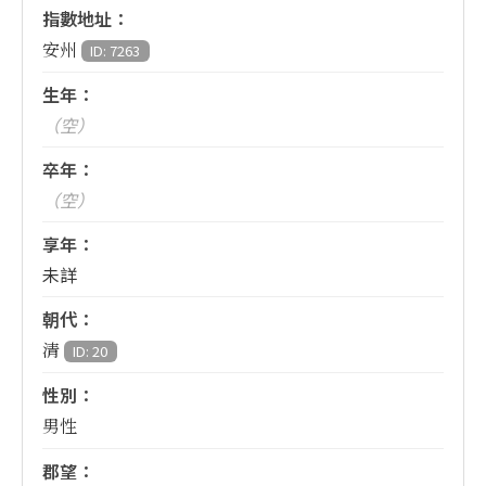
指數地址：
安州
ID: 7263
生年：
（空）
卒年：
（空）
享年：
未詳
朝代：
清
ID: 20
性別：
男性
郡望：