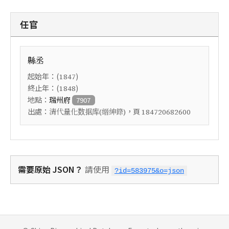
任官
縣丞
起始年：(
)
1847
終止年：(
)
1848
地點：
瑞州府
7907
出處：
，頁
清代量化数据库(縉紳錄)
184720682600
需要原始 JSON？
請使用
?id=583975&o=json