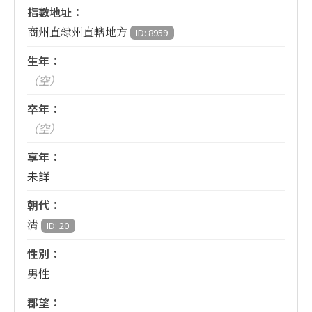
指數地址：
商州直隸州直轄地方
ID: 8959
生年：
（空）
卒年：
（空）
享年：
未詳
朝代：
清
ID: 20
性別：
男性
郡望：