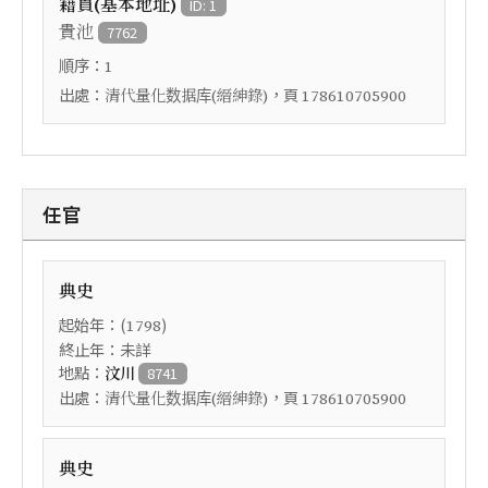
籍貫(基本地址)
ID: 1
貴池
7762
順序：
1
出處：
，頁
清代量化数据库(縉紳錄)
178610705900
任官
典史
起始年：(
)
1798
終止年：未詳
地點：
汶川
8741
出處：
，頁
清代量化数据库(縉紳錄)
178610705900
典史