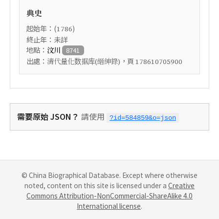
典史
起始年：(
)
1786
終止年：未詳
地點：
汶川
8741
出處：
，頁
清代量化数据库(縉紳錄)
178610705900
需要原始 JSON？
請使用
?id=584859&o=json
© China Biographical Database. Except where otherwise
noted, content on this site is licensed under a
Creative
Commons Attribution-NonCommercial-ShareAlike 4.0
International license
.