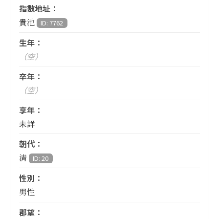
指數地址：
貴池
ID: 7762
生年：
（空）
卒年：
（空）
享年：
未詳
朝代：
清
ID: 20
性別：
男性
郡望：