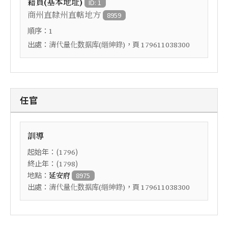
籍貫(基本地址)
ID: 1
商州直隸州直轄地方
8959
順序：
1
出處：
，頁
清代量化数据库(縉紳錄)
179611038300
任官
訓導
起始年：(
)
1796
終止年：(
)
1798
地點：
延安府
8975
出處：
，頁
清代量化数据库(縉紳錄)
179611038300