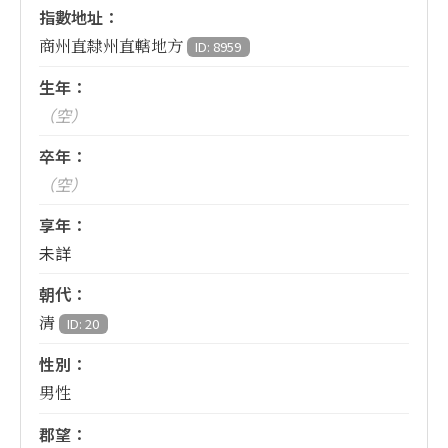
指數地址：
商州直隸州直轄地方
ID: 8959
生年：
（空）
卒年：
（空）
享年：
未詳
朝代：
清
ID: 20
性別：
男性
郡望：