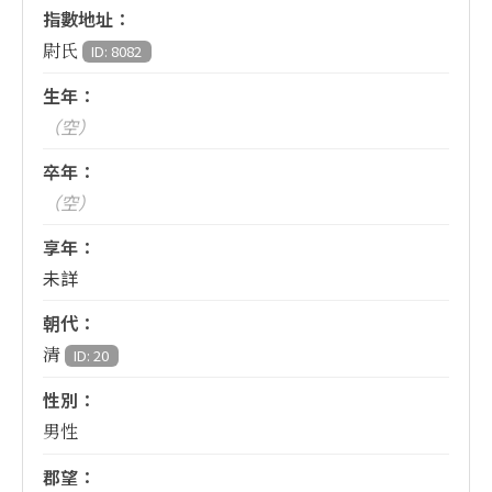
指數地址：
尉氏
ID: 8082
生年：
（空）
卒年：
（空）
享年：
未詳
朝代：
清
ID: 20
性別：
男性
郡望：