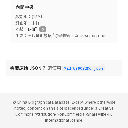
內閣中書
起始年：(
)
1894
終止年：未詳
地點：
[未詳]
0
出處：
，頁
清代量化数据库(縉紳錄)
189420021700
需要原始 JSON？
請使用
?id=589032&o=json
© China Biographical Database. Except where otherwise
noted, content on this site is licensed under a
Creative
Commons Attribution-NonCommercial-ShareAlike 4.0
International license
.