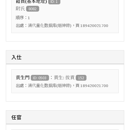
籍貫(基本地址)
ID: 1
尉氏
8082
順序：
1
出處：
，頁
清代量化数据库(縉紳錄)
189420021700
入仕
：
貢生門
貢生: 拔貢
ID: 0503
152
出處：
，頁
清代量化数据库(縉紳錄)
189420021700
任官