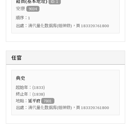
籍貫(基本地址)
ID: 1
安康
9034
順序：
1
出處：
，頁
清代量化数据库(縉紳錄)
183320761800
任官
典史
起始年：(
)
1833
終止年：(
)
1838
地點：
延平府
7801
出處：
，頁
清代量化数据库(縉紳錄)
183320761800