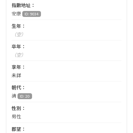
指數地址：
安康
ID: 9034
生年：
（空）
卒年：
（空）
享年：
未詳
朝代：
清
ID: 20
性別：
男性
郡望：