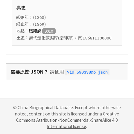
典史
起始年：(
)
1868
終止年：(
)
1869
地點：
鳳翔府
9010
出處：
，頁
清代量化数据库(縉紳錄)
186811130000
需要原始 JSON？
請使用
?id=590338&o=json
© China Biographical Database. Except where otherwise
noted, content on this site is licensed under a
Creative
Commons Attribution-NonCommercial-ShareAlike 4.0
International license
.