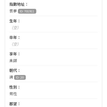
指數地址：
雲夢
ID: 701911
生年：
（空）
卒年：
（空）
享年：
未詳
朝代：
清
ID: 20
性別：
男性
郡望：