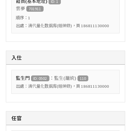
籍貫(基本地址)
ID: 1
雲夢
701911
順序：
1
出處：
，頁
清代量化数据库(縉紳錄)
186811130000
入仕
：
監生門
監生(籠統)
ID: 0502
110
出處：
，頁
清代量化数据库(縉紳錄)
186811130000
任官