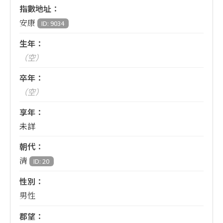
指數地址：
安康
ID: 9034
生年：
（空）
卒年：
（空）
享年：
未詳
朝代：
清
ID: 20
性別：
男性
郡望：