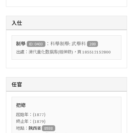
入仕
：
制舉
科舉制舉: 武舉科
ID: 0403
288
出處：
，頁
清代量化数据库(縉紳錄)
185512152800
任官
把總
起始年：(
)
1877
終止年：(
)
1879
地點：
陝西省
8938