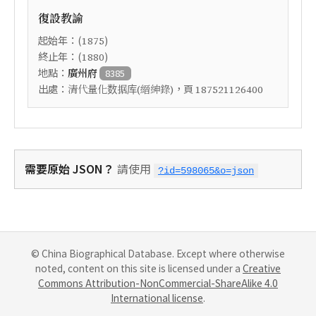
復設教諭
起始年：(
)
1875
終止年：(
)
1880
地點：
廣州府
8385
出處：
，頁
清代量化数据库(縉紳錄)
187521126400
需要原始 JSON？
請使用
?id=598065&o=json
© China Biographical Database. Except where otherwise
noted, content on this site is licensed under a
Creative
Commons Attribution-NonCommercial-ShareAlike 4.0
International license
.