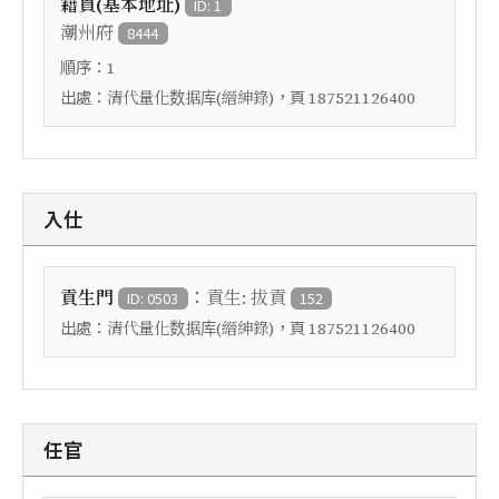
籍貫(基本地址)
ID: 1
潮州府
8444
順序：
1
出處：
，頁
清代量化数据库(縉紳錄)
187521126400
入仕
：
貢生門
貢生: 拔貢
ID: 0503
152
出處：
，頁
清代量化数据库(縉紳錄)
187521126400
任官