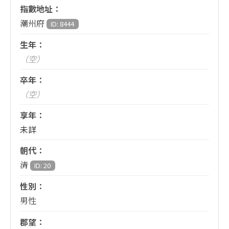
指數地址：
潮州府
ID: 8444
生年：
（空）
卒年：
（空）
享年：
未詳
朝代：
清
ID: 20
性別：
男性
郡望：