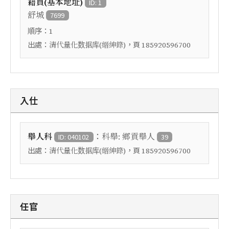
籍貫(基本地址)
ID: 1
舒城
7699
順序：
1
出處：
，頁
清代量化数据库(縉紳錄)
185920596700
入仕
：
舉人科
科舉: 鄉貢舉人
ID: 040102
39
出處：
，頁
清代量化数据库(縉紳錄)
185920596700
任官