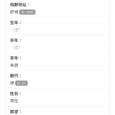
指數地址：
舒城
ID: 7699
生年：
（空）
卒年：
（空）
享年：
未詳
朝代：
清
ID: 20
性別：
男性
郡望：