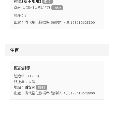
籍貫(基本地址)
ID: 1
商州直隸州直轄地方
8959
順序：
1
出處：
，頁
清代量化数据库(縉紳錄)
178610628800
任官
復設訓導
起始年：(
)
1788
終止年：未詳
地點：
西安府
8939
出處：
，頁
清代量化数据库(縉紳錄)
178610628800