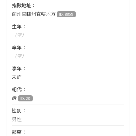
指數地址：
商州直隸州直轄地方
ID: 8959
生年：
（空）
卒年：
（空）
享年：
未詳
朝代：
清
ID: 20
性別：
男性
郡望：