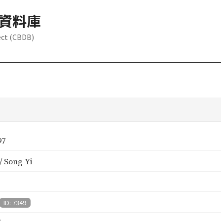
資料庫
ect (CBDB)
97
 Song Yi
ID: 7349