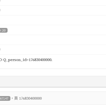
）
）
D: 20
）
-Q_person_id=176830400000.
，頁
176830400000
 67147