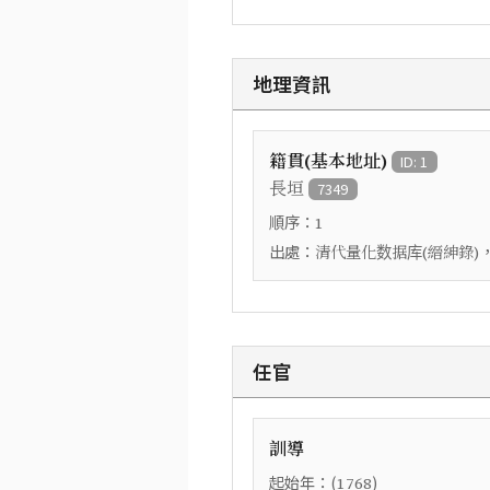
地理資訊
籍貫(基本地址)
ID: 1
長垣
7349
順序：
1
出處：
清代量化数据库(縉紳錄)
任官
訓導
起始年：(
)
1768