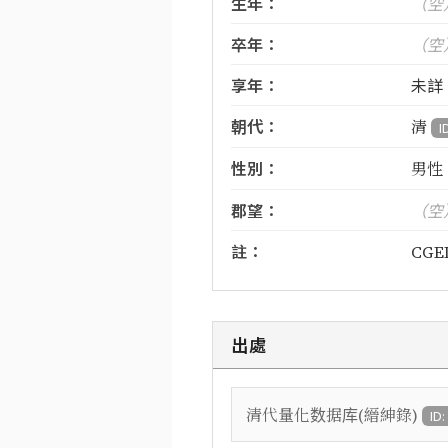
生年：
（空
卒年：
（空
享年：
未詳
朝代：
清
I
性別：
男性
郡望：
（空
註：
CGED
出處
清代量化数据库(縉紳錄)
ID: