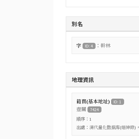
別名
：
字
幹林
ID: 4
地理資訊
籍貫(基本地址)
ID: 1
壺關
7424
順序：
1
出處：
清代量化数据库(縉紳錄)