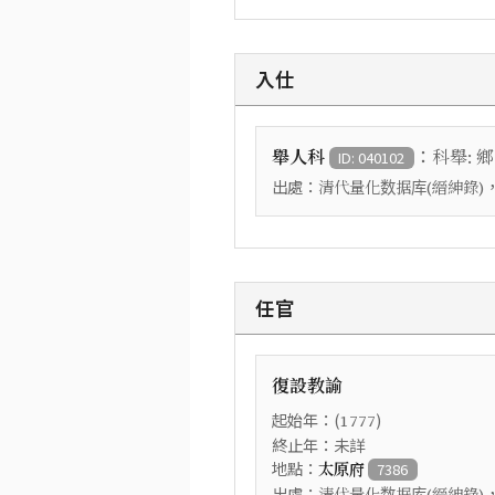
入仕
：
舉人科
科舉: 
ID: 040102
出處：
清代量化数据库(縉紳錄)
任官
復設教諭
起始年：(
)
1777
終止年：未詳
地點：
太原府
7386
出處：