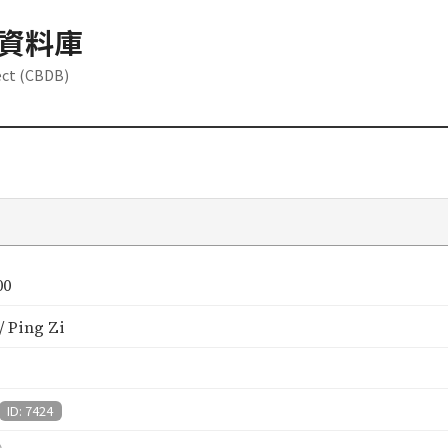
資料庫
ect (CBDB)
00
 Ping Zi
ID: 7424