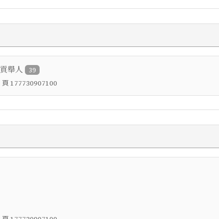
鄉貢舉人
39
，頁
177730907100
，頁