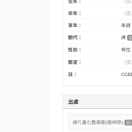
生年：
（空
卒年：
（空
享年：
未詳
朝代：
清
I
性別：
男性
郡望：
（空
註：
CGED
出處
清代量化数据库(縉紳錄)
ID: