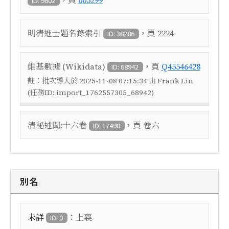
005299
ID: 9602
，頁
明清進士題名錄索引
2224
ID: 38286
，頁
維基數據 (Wikidata)
Q45546428
ID: 68942
註：
批次導入於 2025-11-08 07:15:34 由 Frank Lin
(任務ID: import_1762557305_68942)
，頁
清秘述聞:十六卷
卷六
ID: 17498
別名
：
未詳
上襄
ID: 0