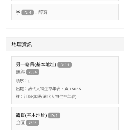
：
字
醇齋
ID: 4
地理資訊
另一籍貫(基本地址)
ID: 14
無錫
7534
順序：
1
出處：
，頁
清代人物生卒年表
15055
註：
江蘇·無錫(清代人物生卒年表)。
籍貫(基本地址)
ID: 1
金匱
7535