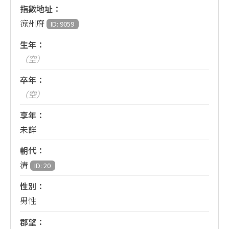
指數地址：
涼州府
ID: 9059
生年：
（空）
卒年：
（空）
享年：
未詳
朝代：
清
ID: 20
性別：
男性
郡望：