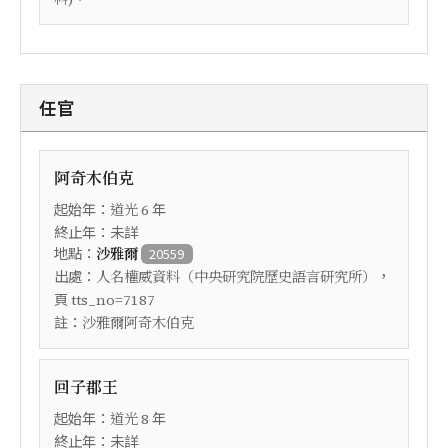
任官
阿奇木伯克
起始年：
年
道光
6
終止年：未詳
地點：
沙雅爾
20559
出處：
，
人名權威資料（中央研究院歷史語言研究所）
頁
tts_no=7187
註：
沙雅爾阿奇木伯克
回子郡王
起始年：
年
道光
8
終止年：未詳