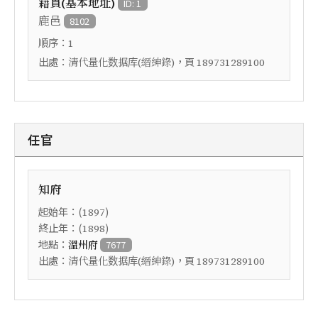
籍貫(基本地址)
ID: 1
鹿邑
8102
順序：
1
出處：
，頁
清代量化数据库(縉紳錄)
189731289100
任官
知府
起始年：(
)
1897
終止年：(
)
1898
地點：
溫州府
7677
出處：
，頁
清代量化数据库(縉紳錄)
189731289100