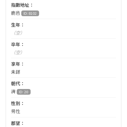
指數地址：
鹿邑
ID: 8102
生年：
（空）
卒年：
（空）
享年：
未詳
朝代：
清
ID: 20
性別：
男性
郡望：