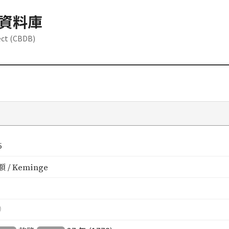
資料庫
ect (CBDB)
5
 / Keminge
）