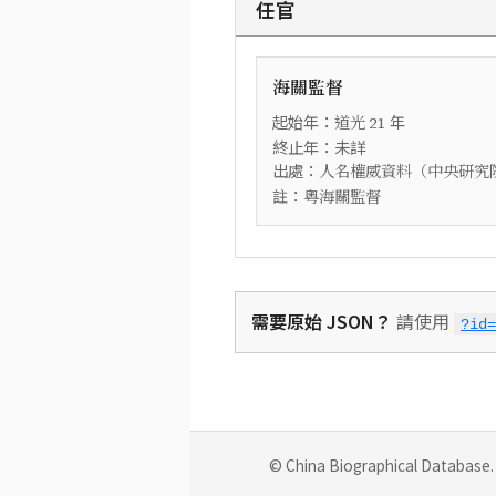
任官
海關監督
起始年：
年
道光
21
終止年：未詳
出處：
人名權威資料（中央研究
註：
粵海關監督
需要原始 JSON？
請使用
?id=
© China Biographical Database. 