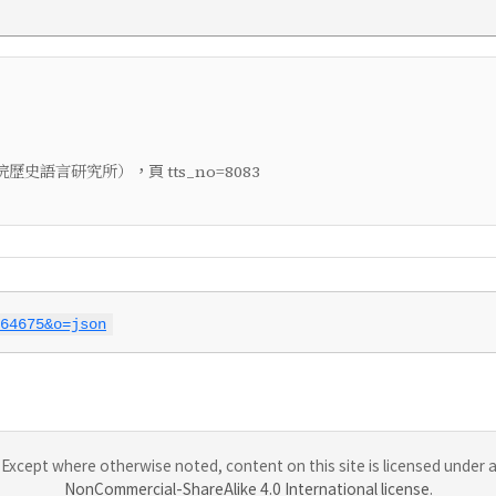
，頁
院歷史語言研究所）
tts_no=8083
64675&o=json
Except where otherwise noted, content on this site is licensed under 
NonCommercial-ShareAlike 4.0 International license
.