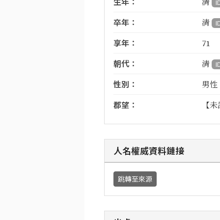
生年：
清
I
卒年：
清
I
享年：
71
朝代：
清
I
性別：
男性
郡望：
【未
人名權威資料鏈接
跳轉至來源