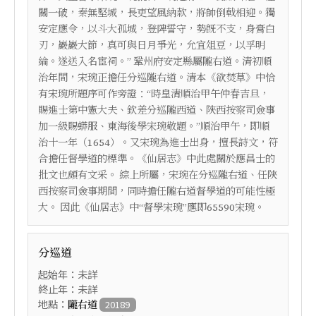
關一破，秦無堅城，長吏望風納款，將帥倒戟相迎。獨
安定應令，以斗大孤城，登陴誓守，勢旣不支，身膏白
刃，巖巖大節，真可與日月爭光，允宜俎豆，以孚明
綸。遂送入名宦祠。” 鞏州府安定縣屬隴右道。清初順
治年間，宋琬正擔任分巡隴右道。清本《欲焚草》中恰
有宋琬所題序可作旁證：“時皇清順治甲午仲春吉旦，
賜進士第中憲大夫、欽差分巡隴西道、陜西按察司僉事
加一級賜蟒服、東海後學宋琬敬題。”順治甲午，即順
治十一年（1654）。又宋琬為進士出身，擅長詩文，符
合擔任督學道的標準。《仙居志》中此處關於應昌士的
批文也頗有文采。 綜上所屬，宋琬在分巡隴右道、任陝
西按察司僉事期間，同時擔任隴右道督學道的可能性極
大。 因此《仙居志》中“督學宋琬”應即65590宋琬。
分巡道
起始年：未詳
終止年：未詳
地點：
隴右道
20189