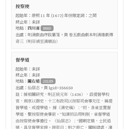
按察使
起始年：
年 (
) 年份限定詞：
康熙
11
1672
之間
終止年：未詳
地點：
四川省
8660
出處：
，頁
明清戲曲序跋纂箋
卷五戲曲劇本明清雜劇傳
奇三（明崇禎至清順治）
督學道
起始年：未詳
終止年：未詳
地點：
隴右道
20189
出處：
，頁
仙居志
lgid=356650
註：
據相關研究，明正統元年（1436），設提督學校
官，兩京以御史，十三布政司以按察司僉事充任，稱提
督學道，或提學道。 據《清史稿》：“初，各省並置督
學道，繫按察使僉事銜。”知清初沿用明制，省督學道
由按察使僉事擔任。 《仙居志》：“國朝定鼎，士民追
悼，具呈督學宋琬。琬批曰：明之將亡，闖賊肆虐，潼