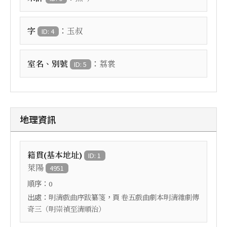
：
字
玉叔
ID: 4
：
室名、別號
荔裳
ID: 5
地理資訊
籍貫(基本地址)
ID: 1
萊陽
4951
順序：
0
出處：
，頁
明清戲曲序跋纂箋
卷五戲曲劇本明清雜劇傳
奇三（明崇禎至清順治）