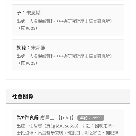
：
子
宋思勱
出處：
人名權威資料（中央研究院歷史語言研究所）
（頁
）
9023
：
族孫
宋邦憲
出處：
人名權威資料（中央研究院歷史語言研究所）
（頁
）
9023
社會關係
【
】
為Y作哀辭
應昌士
[n/a]
年份：-9999
出處：
（頁
）； 註：
仙居志
lgid=356650
國朝定鼎，
士民追悼，具呈督學宋琬。琬批曰：明之將亡，闖賊肆