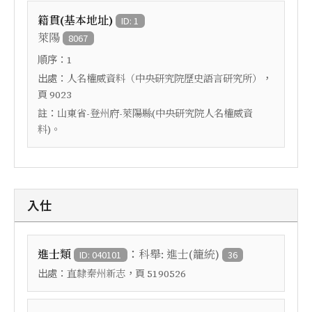
籍貫(基本地址)
ID: 1
萊陽
8067
順序：
1
出處：
，
人名權威資料（中央研究院歷史語言研究所）
頁
9023
註：
山東省-登州府-萊陽縣(中央研究院人名權威資
料)。
入仕
：
進士類
科舉: 進士(籠統)
ID: 040101
36
出處：
，頁
直隸秦州新志
5190526