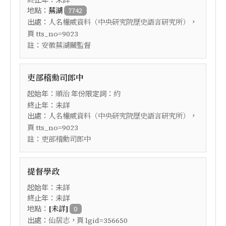
地點：
蕪湖
7742
出處：
，
人名權威資料（中央研究院歷史語言研究所）
頁
tts_no=9023
註：
安徽蕪湖關監督
吏部稽勳司郎中
起始年：
年份限定詞：
順治
約
終止年：未詳
出處：
，
人名權威資料（中央研究院歷史語言研究所）
頁
tts_no=9023
註：
吏部稽勳司郎中
提督學政
起始年：未詳
終止年：未詳
地點：
[未詳]
0
出處：
，頁
仙居志
lgid=356650