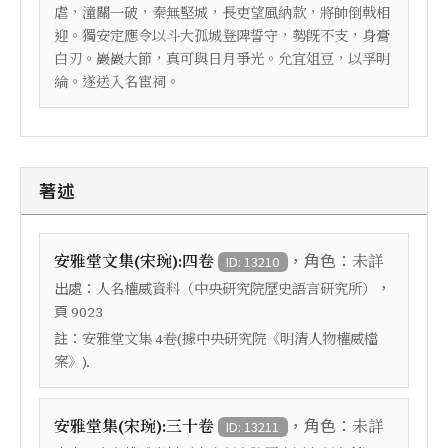
虐，潼關一破，秦無堅城，長吏望風納款，將帥倒戟相
迎。獨安定應令以斗大孤城登陴誓守，勢旣不支，身膏
白刃。巖巖大節，真可與日月爭光。允宜俎豆，以孚明
綸。遂送入名宦祠。
著述
，角色：
安雅堂文集(宋琬):四卷
未詳
ID: 13210
出處：
，
人名權威資料（中央研究院歷史語言研究所）
頁
9023
註：
安雅堂文集 4卷(據中央研究院《明清人物權威檔
案》).
，角色：
安雅堂集(宋琬):三十卷
未詳
ID: 13211