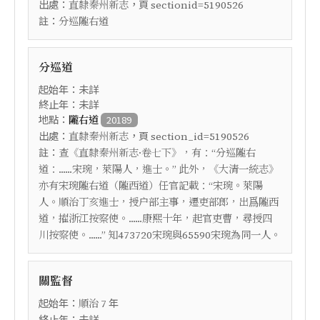
出處：
，頁
直隸秦州新志
sectionid=5190526
註：
分巡隴右道
分巡道
起始年：未詳
終止年：未詳
地點：
隴右道
20189
出處：
，頁
直隸秦州新志
section_id=5190526
註：
查《直隸秦州新志·卷七下》，有：“分巡隴右
道：......宋琬，萊陽人，進士。” 此外，《大清一統志》
亦有宋琬隴右道（隴西道）任官記載：“宋琬。萊陽
人。順治丁亥進士，授户部主事，遷吏部郎，出爲隴西
道，擢浙江按察使。......康熙十年，起官吏曹，尋授四
川按察使。......” 知473720宋琬與65590宋琬為同一人。
關監督
起始年：
年
順治
7
終止年：未詳