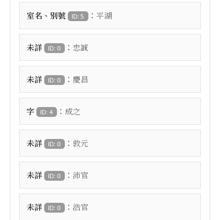
：
室名、別號
平湖
ID: 5
：
未詳
忠誠
ID: 0
：
未詳
慶昌
ID: 0
：
字
成之
ID: 4
：
未詳
敦元
ID: 0
：
未詳
沛官
ID: 0
：
未詳
浩官
ID: 0