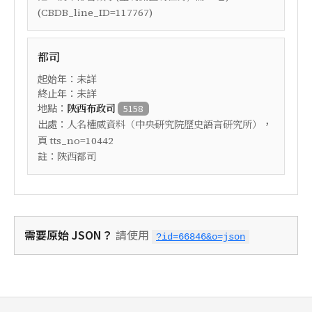
(CBDB_line_ID=117767)
都司
起始年：未詳
終止年：未詳
地點：
陝西布政司
5158
出處：
，
人名權威資料（中央研究院歷史語言研究所）
頁
tts_no=10442
註：
陜西都司
需要原始 JSON？
請使用
?id=66846&o=json