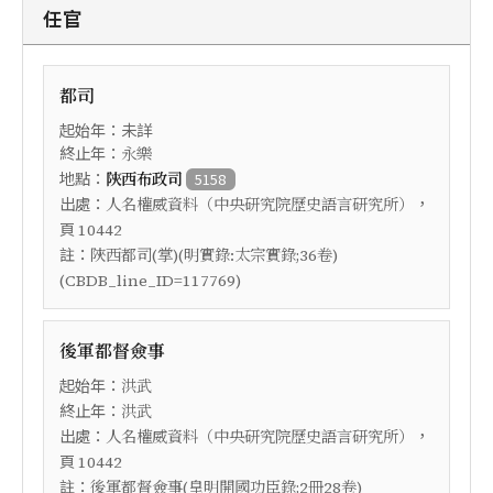
任官
都司
起始年：未詳
終止年：
永樂
地點：
陝西布政司
5158
出處：
，
人名權威資料（中央研究院歷史語言研究所）
頁
10442
註：
陜西都司(掌)(明實錄:太宗實錄;36卷)
(CBDB_line_ID=117769)
後軍都督僉事
起始年：
洪武
終止年：
洪武
出處：
，
人名權威資料（中央研究院歷史語言研究所）
頁
10442
註：
後軍都督僉事(皇明開國功臣錄;2冊28卷)