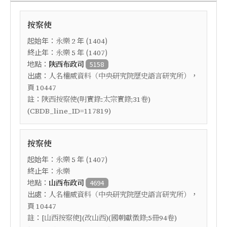
按察使
起始年：
年 (
)
永樂
2
1404
終止年：
年 (
)
永樂
5
1407
地點：
陝西布政司
5158
出處：
，
人名權威資料（中央研究院歷史語言研究所）
頁
10447
註：
陜西按察使(明實錄:太宗實錄;31卷)
(CBDB_line_ID=117819)
按察使
起始年：
年 (
)
永樂
5
1407
終止年：
永樂
地點：
山西布政司
4694
出處：
，
人名權威資料（中央研究院歷史語言研究所）
頁
10447
註：
[山西按察使](改山西)(國朝獻徵錄;5冊94卷)