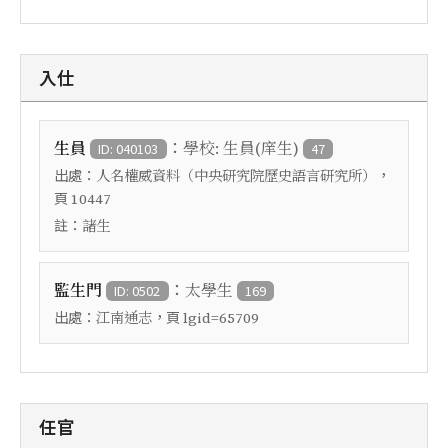
入仕
：
生員
學校: 生員(庠生)
ID: 040103
47
出處：
，
人名權威資料（中央研究院歷史語言研究所）
頁
10447
註：
諸生
：
監生門
太學生
ID: 0502
169
出處：
，頁
江南通志
lgid=65709
任官