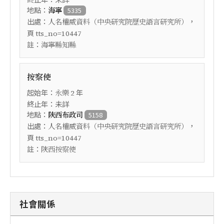
地點：
海寧
5335
出處：
，
人名權威資料（中央研究院歷史語言研究所）
頁
tts_no=10447
註：
海寧縣知縣
按察使
起始年：
年
永樂
2
終止年：未詳
地點：
陝西布政司
5158
出處：
，
人名權威資料（中央研究院歷史語言研究所）
頁
tts_no=10447
註：
陜西按察使
社會關係