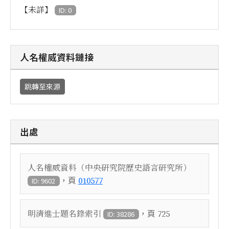
【未詳】
ID: 0
人名權威資料鏈接
跳轉至來源
出處
人名權威資料（中央研究院歷史語言研究所）
，頁
010577
ID: 9602
，頁
明清進士題名錄索引
725
ID: 38286