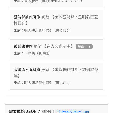
出處：
（頁
）
南陽府志
lgid=878764-878768
【
墓誌銘由Y所作
劉珝
崔公墓誌銘 / 皇明名臣墓
】
銘艮集
出處：
（頁
）
明人傳記資料索引
6415
【
】
被致書由Y
羅倫
在告與崔冡宰
年份：-1
出處：
（頁
）
一峰集
卷8
【
政績為Y所稱道
吳寬
崔巡撫辯誣記 / 匏翁家藏
】
集
出處：
（頁
）
明人傳記資料索引
6415
需要原始 JSON？
請使用
?id=66979&o=json