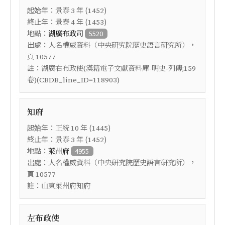
起始年：
年 (
)
景泰
3
1452
終止年：
年 (
)
景泰
4
1453
地點：
湖廣布政司
5520
出處：
，
人名權威資料（中央研究院歷史語言研究所）
頁
10577
註：
湖廣右布政使(漢籍電子文獻資料庫-明史-列傳;159
卷)(CBDB_line_ID=118903)
知府
起始年：
年 (
)
正統
10
1445
終止年：
年 (
)
景泰
3
1452
地點：
萊州府
4955
出處：
，
人名權威資料（中央研究院歷史語言研究所）
頁
10577
註：
山東萊州府知府
左布政使