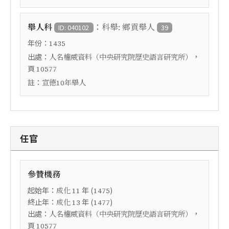
：
舉人科
科舉: 鄉貢舉人
ID: 040102
39
年份：
1435
出處：
，
人名權威資料（中央研究院歷史語言研究所）
頁
10577
註：
宣德10年舉人
任官
參贊機務
起始年：
年 (
)
成化
11
1475
終止年：
年 (
)
成化
13
1477
出處：
，
人名權威資料（中央研究院歷史語言研究所）
頁
10577