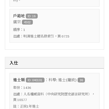
料)。
戶籍地
ID: 16
廣宗
4502
順序：
1
出處：
，頁
明清進士題名錄索引
0725
入仕
：
進士類
科舉: 進士(籠統)
ID: 040101
36
年份：
1436
出處：
，
人名權威資料（中央研究院歷史語言研究所）
頁
10577
註：
正統1年進士