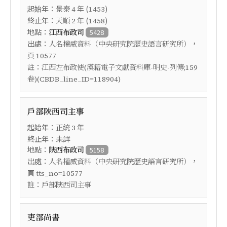
起始年：
年 (
)
景泰
4
1453
終止年：
年 (
)
天順
2
1458
地點：
江西布政司
5428
出處：
，
人名權威資料（中央研究院歷史語言研究所）
頁
10577
註：
江西左布政使(漢籍電子文獻資料庫-明史-列傳;159
卷)(CBDB_line_ID=118904)
戶部陜西司主事
起始年：
年
正統
3
終止年：未詳
地點：
陝西布政司
5158
出處：
，
人名權威資料（中央研究院歷史語言研究所）
頁
tts_no=10577
註：
戶部陜西司主事
吏部尚書