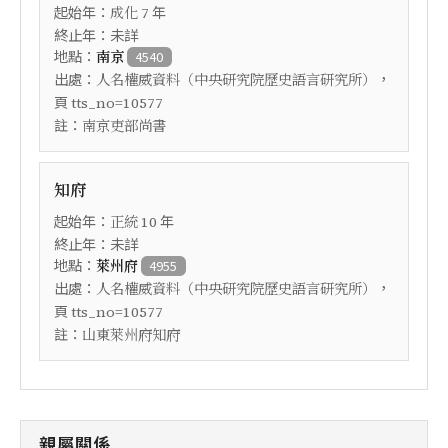
起始年：
年
成化
7
終止年：未詳
地點：
南京
4540
出處：
，
人名權威資料（中央研究院歷史語言研究所）
頁
tts_no=10577
註：
南京吏部尚書
知府
起始年：
年
正統
10
終止年：未詳
地點：
萊州府
4955
出處：
，
人名權威資料（中央研究院歷史語言研究所）
頁
tts_no=10577
註：
山東萊州府知府
親屬關係