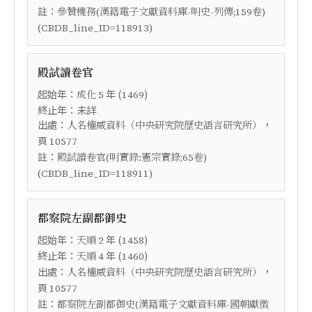
註：
參贊機務(漢籍電子文獻資料庫-明史-列傳;159卷)
(CBDB_line_ID=118913)
殿試讀卷官
起始年：
年 (
)
成化
5
1469
終止年：未詳
出處：
，
人名權威資料（中央研究院歷史語言研究所）
頁
10577
註：
殿試讀卷官(明實錄:憲宗實錄;65卷)
(CBDB_line_ID=118911)
都察院左副都御史
起始年：
年 (
)
天順
2
1458
終止年：
年 (
)
天順
4
1460
出處：
，
人名權威資料（中央研究院歷史語言研究所）
頁
10577
註：
都察院左副都御史(漢籍電子文獻資料庫-國朝獻徵