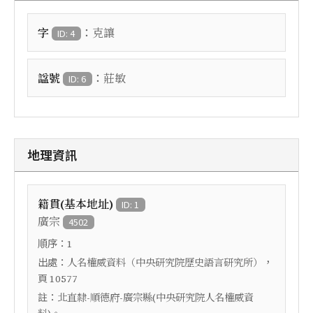
：
字
克讓
ID: 4
：
諡號
莊敏
ID: 6
地理資訊
籍貫(基本地址)
ID: 1
廣宗
4502
順序：
1
出處：
，
人名權威資料（中央研究院歷史語言研究所）
頁
10577
註：
北直隸-順德府-廣宗縣(中央研究院人名權威資