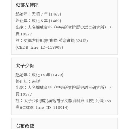
吏部左侍郎
起始年：
年 (
)
天順
7
1463
終止年：
年 (
)
成化
5
1469
出處：
，
人名權威資料（中央研究院歷史語言研究所）
頁
10577
註：
吏部左侍郎(明實錄:英宗實錄;324卷)
(CBDB_line_ID=118909)
太子少保
起始年：
年 (
)
成化
15
1479
終止年：未詳
出處：
，
人名權威資料（中央研究院歷史語言研究所）
頁
10577
註：
太子少保(贈)(漢籍電子文獻資料庫-明史-列傳;159
卷)(CBDB_line_ID=118914)
右布政使