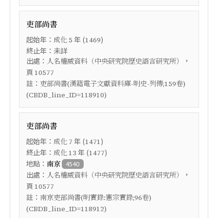
吏部尚書
起始年：
年 (
)
成化
5
1469
終止年：未詳
出處：
，
人名權威資料（中央研究院歷史語言研究所）
頁
10577
註：
吏部尚書(漢籍電子文獻資料庫-明史-列傳;159卷)
(CBDB_line_ID=118910)
吏部尚書
起始年：
年 (
)
成化
7
1471
終止年：
年 (
)
成化
13
1477
地點：
南京
4540
出處：
，
人名權威資料（中央研究院歷史語言研究所）
頁
10577
註：
南京吏部尚書(明實錄:憲宗實錄;96卷)
(CBDB_line_ID=118912)