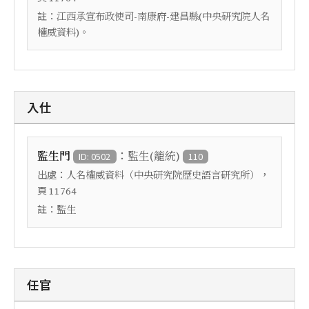
註：
江西承宣布政使司-南康府-建昌縣(中央研究院人名
權威資料)。
入仕
：
監生門
監生(籠統)
ID: 0502
110
出處：
，
人名權威資料（中央研究院歷史語言研究所）
頁
11764
註：
監生
任官