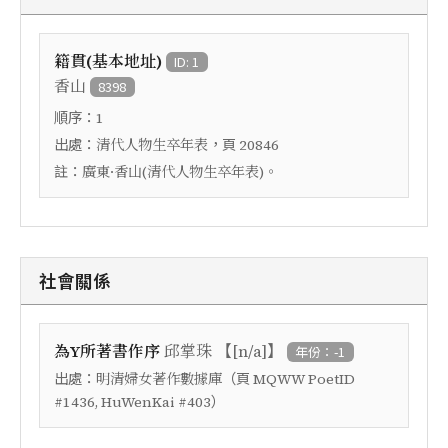
籍貫(基本地址)
ID: 1
香山
8398
順序：
1
出處：
，頁
清代人物生卒年表
20846
註：
廣東·香山(清代人物生卒年表)。
社會關係
【
】
為Y所著書作序
邱掌珠
[n/a]
年份：-1
出處：
（頁
明清婦女著作數據庫
MQWW PoetID
）
#1436, HuWenKai #403