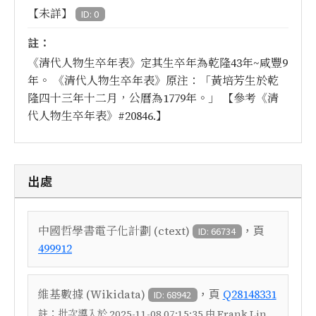
【未詳】
ID: 0
註：
《清代人物生卒年表》定其生卒年為乾隆43年~咸豐9
年。 《清代人物生卒年表》原注：「黃培芳生於乾
隆四十三年十二月，公曆為1779年。」 【參考《清
代人物生卒年表》#20846.】
出處
，頁
中國哲學書電子化計劃 (ctext)
ID: 66734
499912
，頁
維基數據 (Wikidata)
Q28148331
ID: 68942
註：
批次導入於 2025-11-08 07:15:35 由 Frank Lin