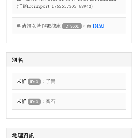
(任務ID: import_1762557305_68942)
，頁
明清婦女著作數據庫
[N/A]
ID: 9601
別名
：
未詳
子實
ID: 0
：
未詳
香石
ID: 0
地理資訊