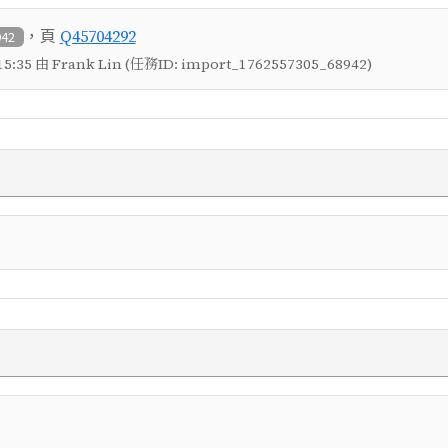
，頁
Q45704292
942
5:35 由 Frank Lin (任務ID: import_1762557305_68942)