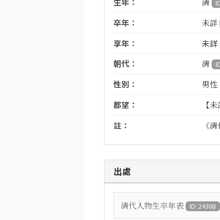
生年：
清
I
卒年：
未詳
享年：
未詳
朝代：
清
I
性別：
男性
郡望：
【未
註：
《清
出處
清代人物生卒年表
ID: 24308