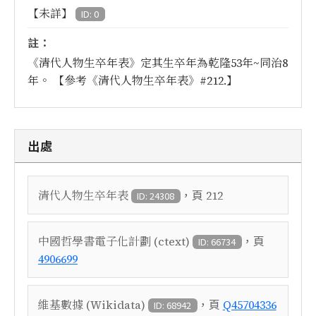
【未詳】
ID: 0
註：
《清代人物生卒年表》定其生卒年為乾隆53年~同治8
年。 【參考《清代人物生卒年表》#212.】
出處
，頁
清代人物生卒年表
212
ID: 24308
，頁
中國哲學書電子化計劃 (ctext)
ID: 66734
4906699
，頁
維基數據 (Wikidata)
Q45704336
ID: 68942