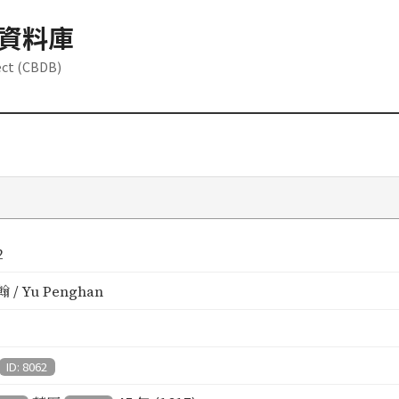
資料庫
ect (CBDB)
2
 / Yu Penghan
ID: 8062