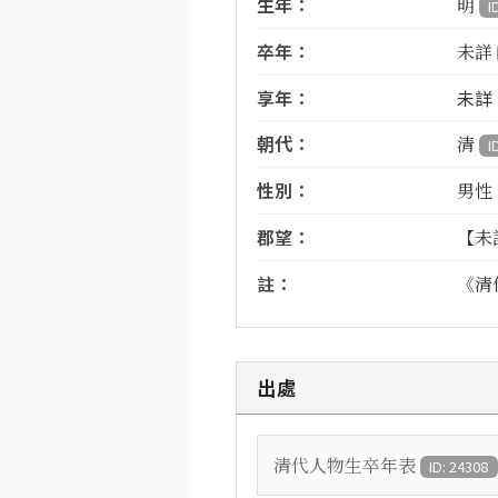
生年：
明
I
卒年：
未詳
享年：
未詳
朝代：
清
I
性別：
男性
郡望：
【未
註：
《清
出處
清代人物生卒年表
ID: 24308