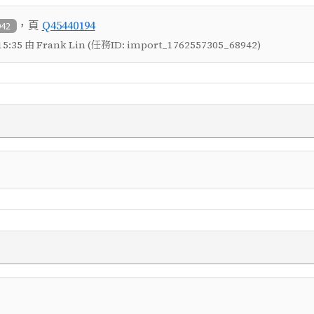
，頁
Q45440194
942
5:35 由 Frank Lin (任務ID: import_1762557305_68942)