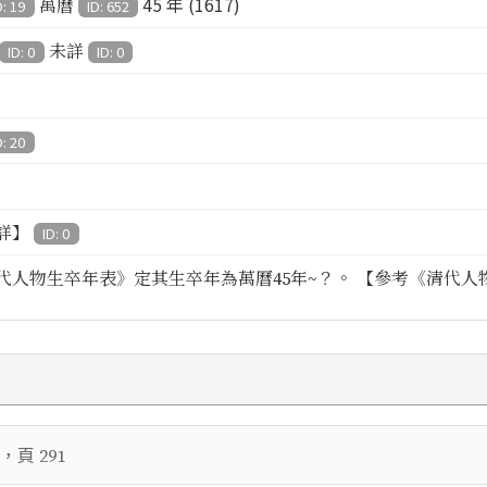
45 年 (1617)
萬曆
D: 19
ID: 652
未詳
ID: 0
ID: 0
D: 20
詳】
ID: 0
代人物生卒年表》定其生卒年為萬曆45年~？。 【參考《清代人物生
，頁
291