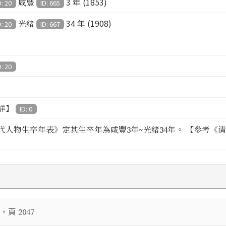
3 年 (1853)
咸豐
D: 20
ID: 665
34 年 (1908)
光緒
D: 20
ID: 667
D: 20
詳】
ID: 0
代人物生卒年表》定其生卒年為咸豐3年~光緒34年。 【參考《清代
，頁
2047