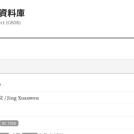
資料庫
ect (CBDB)
7
 / Jing Xuanwen
ID: 7356