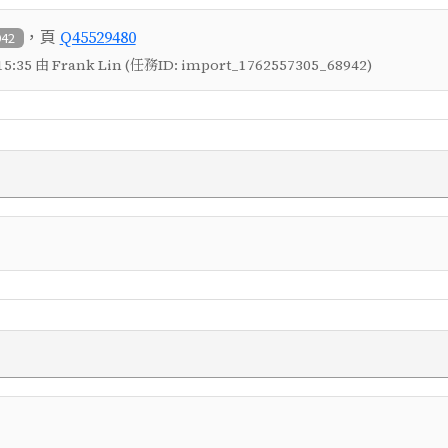
，頁
Q45529480
942
5:35 由 Frank Lin (任務ID: import_1762557305_68942)