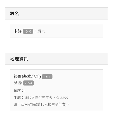
別名
：
未詳
將九
ID: 0
地理資訊
籍貫(基本地址)
ID: 1
溧陽
7554
順序：
1
出處：
，頁
清代人物生卒年表
3399
註：
江南·溧陽(清代人物生卒年表)。