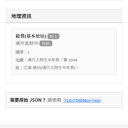
地理資訊
籍貫(基本地址)
ID: 1
通州直隸州
7565
順序：
1
出處：
，頁
清代人物生卒年表
3598
註：
江南·通州(清代人物生卒年表)。
需要原始 JSON？
請使用
?id=73469&o=json