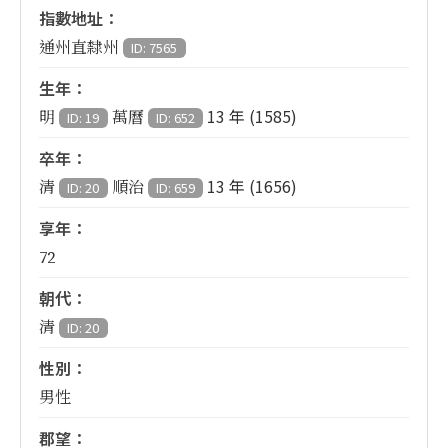
指數地址：
通州直隸州
ID: 7565
生年：
13 年 (1585)
明
萬曆
ID: 19
ID: 652
卒年：
13 年 (1656)
清
順治
ID: 20
ID: 659
享年：
72
朝代：
清
ID: 20
性別：
男性
郡望：