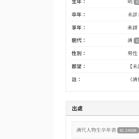
生年：
明
I
卒年：
未詳
享年：
未詳
朝代：
清
I
性別：
男性
郡望：
【未
註：
《清
出處
清代人物生卒年表
ID: 24308