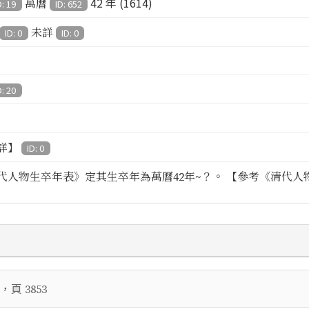
42 年 (1614)
萬曆
D: 19
ID: 652
未詳
ID: 0
ID: 0
D: 20
詳】
ID: 0
代人物生卒年表》定其生卒年為萬曆42年~？。 【參考《清代人物生
，頁
3853