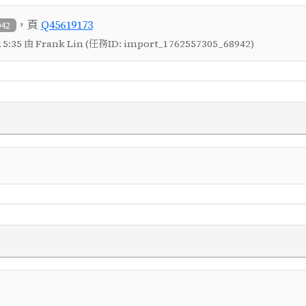
，頁
Q45619173
942
5:35 由 Frank Lin (任務ID: import_1762557305_68942)