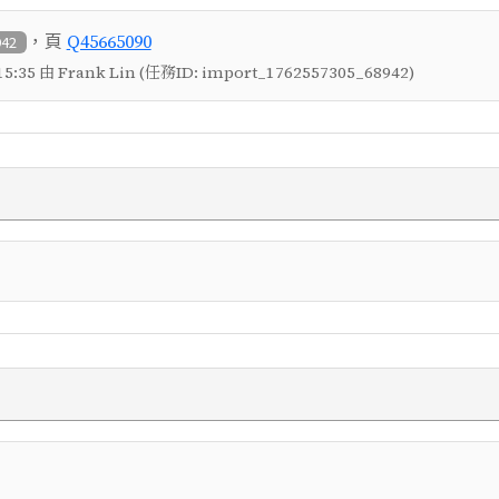
，頁
Q45665090
942
5:35 由 Frank Lin (任務ID: import_1762557305_68942)