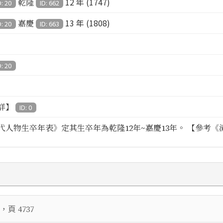
12 年 (1747)
乾隆
D: 20
ID: 662
13 年 (1808)
嘉慶
D: 20
ID: 663
D: 20
詳】
ID: 0
代人物生卒年表》定其生卒年為乾隆12年~嘉慶13年。 【參考《清
，頁
4737