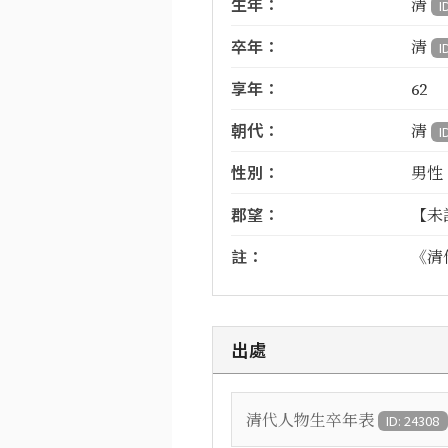
生年：
清
I
卒年：
清
I
享年：
62
朝代：
清
I
性別：
男性
郡望：
【未
註：
《清
出處
清代人物生卒年表
ID: 24308