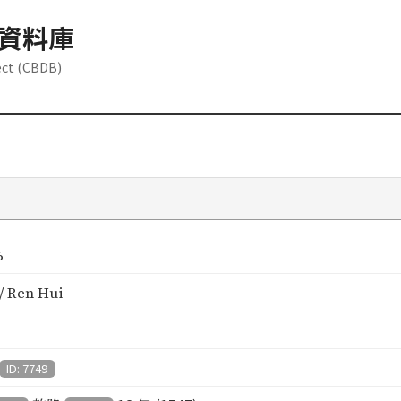
資料庫
ect (CBDB)
6
 Ren Hui
ID: 7749