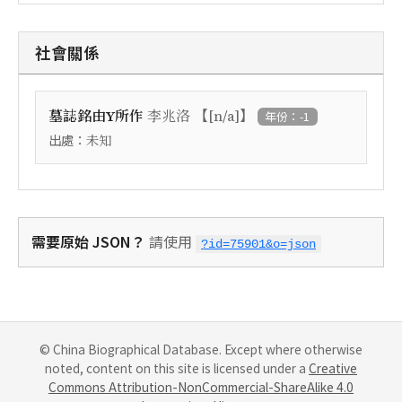
社會關係
【
】
墓誌銘由Y所作
李兆洛
[n/a]
年份：-1
出處：
未知
需要原始 JSON？
請使用
?id=75901&o=json
© China Biographical Database. Except where otherwise
noted, content on this site is licensed under a
Creative
Commons Attribution-NonCommercial-ShareAlike 4.0