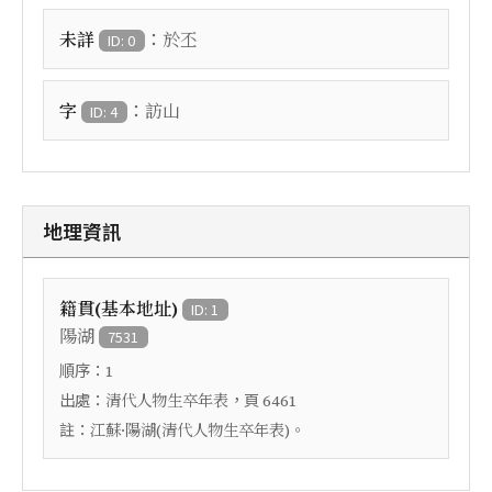
：
未詳
於丕
ID: 0
：
字
訪山
ID: 4
地理資訊
籍貫(基本地址)
ID: 1
陽湖
7531
順序：
1
出處：
，頁
清代人物生卒年表
6461
註：
江蘇·陽湖(清代人物生卒年表)。