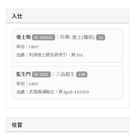
入仕
：
進士類
科舉: 進士(籠統)
ID: 040101
36
年份：
1802
出處：
，頁
明清進士題名錄索引
551
：
監生門
三品廕生
ID: 0502
198
年份：
1802
出處：
，頁
武進陽湖縣志
lgid=152429
任官