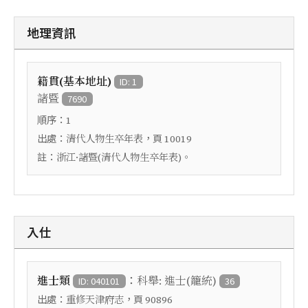
地理資訊
籍貫(基本地址)
ID: 1
諸暨
7690
順序：
1
出處：
，頁
清代人物生卒年表
10019
註：
浙江·諸暨(清代人物生卒年表)。
入仕
：
進士類
科舉: 進士(籠統)
ID: 040101
36
出處：
，頁
重修天津府志
90896