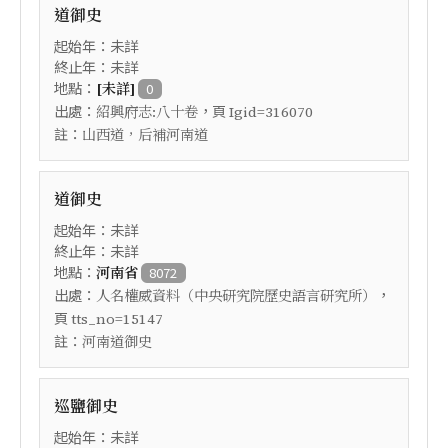
道御史
起始年：未詳
終止年：未詳
地點：
[未詳]
0
出處：
，頁
紹興府志:八十卷
Igid=316070
註：
山西道，后補河南道
道御史
起始年：未詳
終止年：未詳
地點：
河南省
8072
出處：
，
人名權威資料（中央研究院歷史語言研究所）
頁
tts_no=15147
註：
河南道御史
巡鹽御史
起始年：未詳