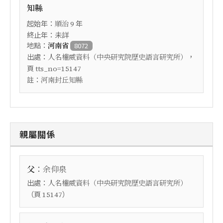
知縣
起始年：
年
順治
9
終止年：未詳
地點：
河南省
8072
出處：
，
人名權威資料（中央研究院歷史語言研究所）
頁
tts_no=15147
註：
河南封丘知縣
親屬關係
：
父
余仰泉
出處：
人名權威資料（中央研究院歷史語言研究所）
（頁
）
15147