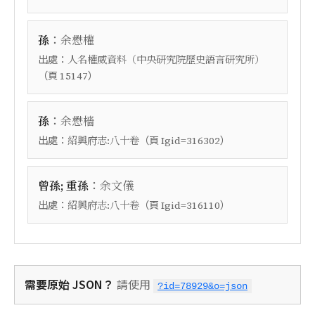
：
孫
余懋權
出處：
人名權威資料（中央研究院歷史語言研究所）
（頁
）
15147
：
孫
余懋檣
出處：
（頁
）
紹興府志:八十卷
Igid=316302
：
曾孫; 重孫
余文儀
出處：
（頁
）
紹興府志:八十卷
Igid=316110
需要原始 JSON？
請使用
?id=78929&o=json