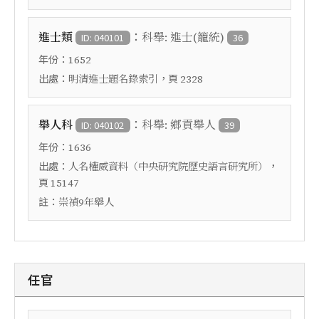
：
進士類
科舉: 進士(籠統)
ID: 040101
36
年份：
1652
出處：
，頁
明清進士題名錄索引
2328
：
舉人科
科舉: 鄉貢舉人
ID: 040102
39
年份：
1636
出處：
，
人名權威資料（中央研究院歷史語言研究所）
頁
15147
註：
崇禎9年舉人
任官