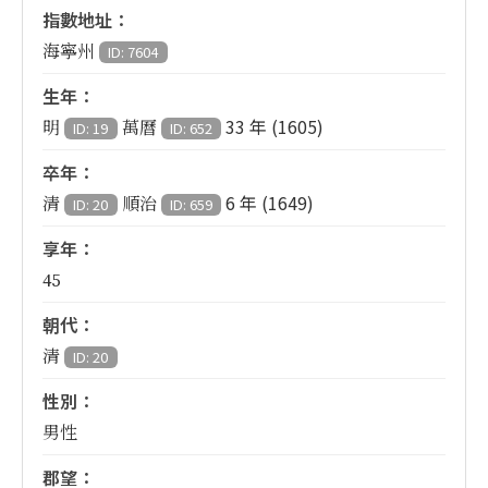
指數地址：
海寧州
ID: 7604
生年：
33 年 (1605)
明
萬曆
ID: 19
ID: 652
卒年：
6 年 (1649)
清
順治
ID: 20
ID: 659
享年：
45
朝代：
清
ID: 20
性別：
男性
郡望：