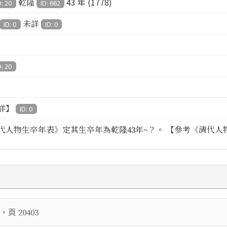
43 年 (1778)
乾隆
D: 20
ID: 662
未詳
ID: 0
ID: 0
D: 20
詳】
ID: 0
代人物生卒年表》定其生卒年為乾隆43年~？。 【參考《清代人物生
，頁
20403