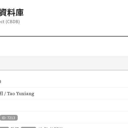
資料庫
ect (CBDB)
0
/ Tao Yuxiang
ID: 7213