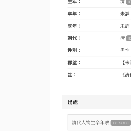
生年：
清
I
卒年：
未詳
享年：
未詳
朝代：
清
I
性別：
男性
郡望：
【未
註：
《清
出處
清代人物生卒年表
ID: 24308