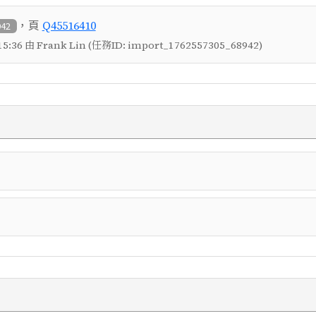
，頁
Q45516410
942
5:36 由 Frank Lin (任務ID: import_1762557305_68942)