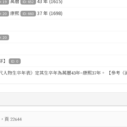
43 年 (1615)
萬曆
D: 19
ID: 652
37 年 (1698)
康熙
D: 20
ID: 660
D: 20
詳】
ID: 0
代人物生卒年表》定其生卒年為萬曆43年~康熙37年。 【參考《清代
，頁
22644