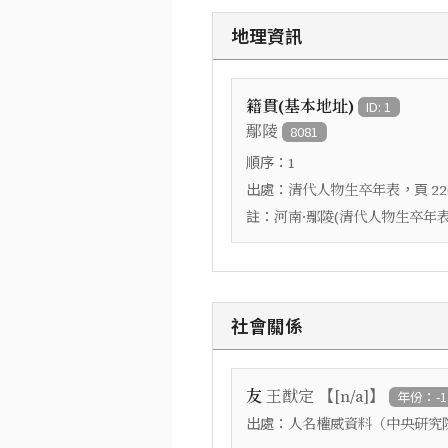
地理資訊
籍貫(基本地址)
ID: 1
鄢陵
8081
順序：
1
出處：
，頁
清代人物生卒年表
22
註：
河南·鄢陵(清代人物生卒年表
社會關係
【
】
友
王猷定
[n/a]
年份：-1
出處：
人名權威資料（中央研究