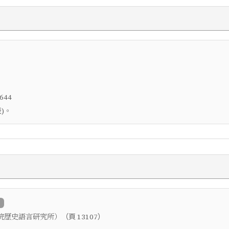
644
)。
（頁
）
院歷史語言研究所）
13107