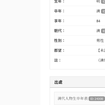
生年：
明
I
卒年：
清
I
享年：
84
朝代：
清
I
性別：
男性
郡望：
【未
註：
《清
出處
清代人物生卒年表
ID: 24308