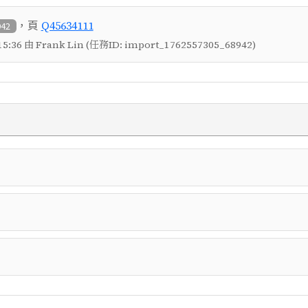
，頁
Q45634111
942
5:36 由 Frank Lin (任務ID: import_1762557305_68942)