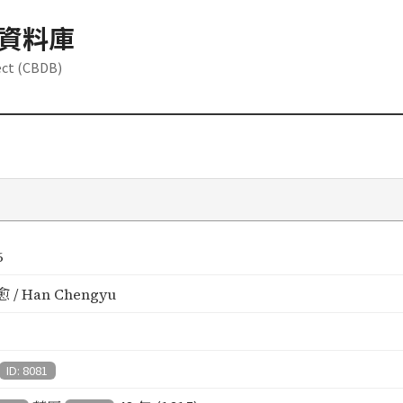
資料庫
ect (CBDB)
6
 / Han Chengyu
ID: 8081