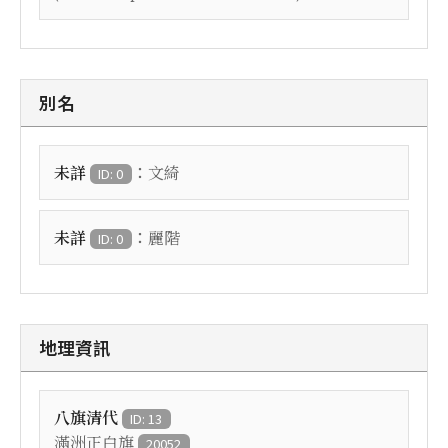
別名
：
未詳
文綺
ID: 0
：
未詳
麗階
ID: 0
地理資訊
八旗清代
ID: 13
滿洲正白旗
20052