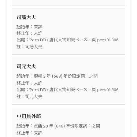
司藩大夫
起始年：未詳
終止年：未詳
出處：
，頁
Pers DB / 唐代人物知識ベース
pers01306
註：
司藩大夫
司元大夫
起始年：
年 (
) 年份限定詞：
龍朔
3
663
之間
終止年：未詳
出處：
，頁
Pers DB / 唐代人物知識ベース
pers01306
註：
司元大夫
屯田員外郎
起始年：
年 (
) 年份限定詞：
貞觀
20
646
之間
終止年：未詳