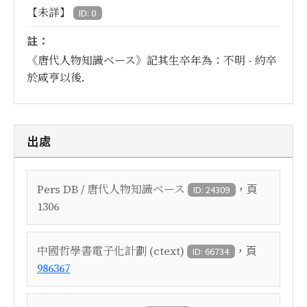
【未詳】
ID: 0
註：
《唐代人物知識ベース》記其生卒年為：不明 - 約卒
於咸亨以後.
出處
，頁
Pers DB / 唐代人物知識ベース
ID: 24309
1306
，頁
中國哲學書電子化計劃 (ctext)
ID: 66734
986367