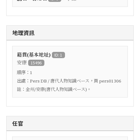
地理資訊
籍貫(基本地址)
ID: 1
安康
15496
順序：
1
出處：
，頁
Pers DB / 唐代人物知識ベース
pers01306
註：
金州/安康(唐代人物知識ベース)。
任官