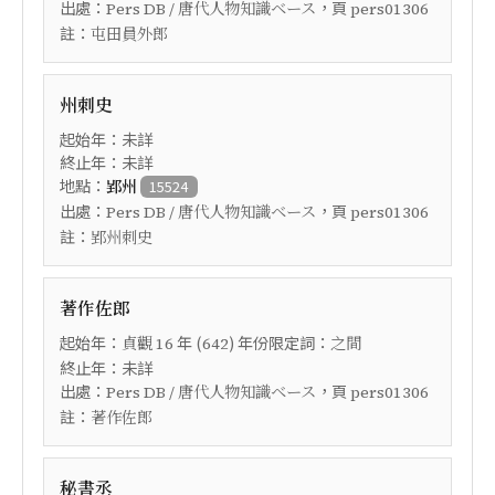
出處：
，頁
Pers DB / 唐代人物知識ベース
pers01306
註：
屯田員外郎
州刺史
起始年：未詳
終止年：未詳
地點：
郢州
15524
出處：
，頁
Pers DB / 唐代人物知識ベース
pers01306
註：
郢州刺史
著作佐郎
起始年：
年 (
) 年份限定詞：
貞觀
16
642
之間
終止年：未詳
出處：
，頁
Pers DB / 唐代人物知識ベース
pers01306
註：
著作佐郎
秘書丞