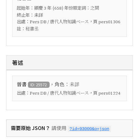
起始年：
年 (
) 年份限定詞：
顯慶
3
658
之間
終止年：未詳
出處：
，頁
Pers DB / 唐代人物知識ベース
pers01306
註：
秘書丞
著述
，角色：
晉書
未詳
ID: 25572
出處：
，頁
Pers DB / 唐代人物知識ベース
pers01224
需要原始 JSON？
請使用
?id=93000&o=json