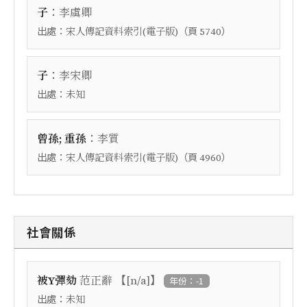
：
子
李虞卿
出處：
（頁
）
宋人傳記資料索引(電子版)
5740
：
子
李宋卿
出處：
未知
：
曾孫; 重孫
李質
出處：
（頁
）
宋人傳記資料索引(電子版)
4960
社會關係
【
】
被Y彈劾
范正辭
[n/a]
年份：-1
出處：
未知