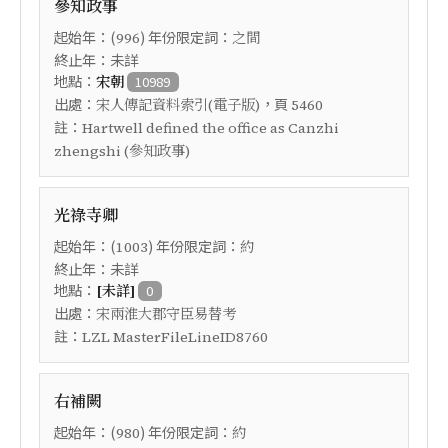
參知政事
起始年：(
) 年份限定詞：
996
之間
終止年：未詳
地點：
宋朝
10989
出處：
，頁
宋人傳記資料索引(電子版)
5460
註：
Hartwell defined the office as Canzhi
zhengshi (參知政事)
光祿寺卿
起始年：(
) 年份限定詞：
1003
約
終止年：未詳
地點：
[未詳]
0
出處：
宋兩淮大郡守臣易替考
註：
LZL MasterFileLineID8760
右補闕
起始年：(
) 年份限定詞：
980
約