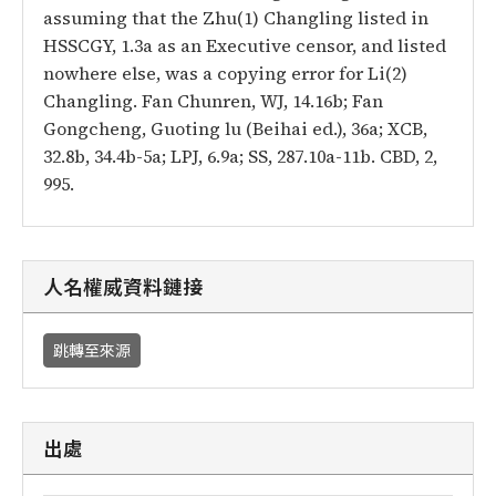
assuming that the Zhu(1) Changling listed in
HSSCGY, 1.3a as an Executive censor, and listed
nowhere else, was a copying error for Li(2)
Changling. Fan Chunren, WJ, 14.16b; Fan
Gongcheng, Guoting lu (Beihai ed.), 36a; XCB,
32.8b, 34.4b-5a; LPJ, 6.9a; SS, 287.10a-11b. CBD, 2,
995.
人名權威資料鏈接
跳轉至來源
出處