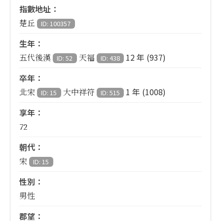
指數地址：
楚丘
ID: 100357
生年：
12 年 (937)
五代後漢
天福
ID: 52
ID: 438
卒年：
1 年 (1008)
北宋
大中祥符
ID: 15
ID: 515
享年：
72
朝代：
宋
ID: 15
性別：
男性
郡望：