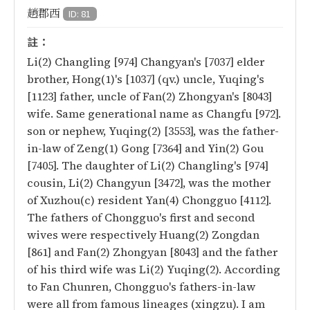
趙郡西
ID: 81
註：
Li(2) Changling [974] Changyan's [7037] elder
brother, Hong(1)'s [1037] (qv.) uncle, Yuqing's
[1123] father, uncle of Fan(2) Zhongyan's [8043]
wife. Same generational name as Changfu [972].
son or nephew, Yuqing(2) [3553], was the father-
in-law of Zeng(1) Gong [7364] and Yin(2) Gou
[7405]. The daughter of Li(2) Changling's [974]
cousin, Li(2) Changyun [3472], was the mother
of Xuzhou(c) resident Yan(4) Chongguo [4112].
The fathers of Chongguo's first and second
wives were respectively Huang(2) Zongdan
[861] and Fan(2) Zhongyan [8043] and the father
of his third wife was Li(2) Yuqing(2). According
to Fan Chunren, Chongguo's fathers-in-law
were all from famous lineages (xingzu). I am