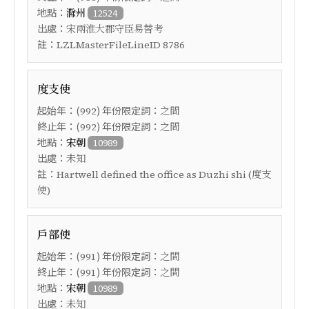
地點：
滁州
12524
出處：
宋兩淮大郡守臣易替考
註：
LZLMasterFileLineID 8786
度支使
起始年：(
) 年份限定詞：
992
之間
終止年：(
) 年份限定詞：
992
之間
地點：
宋朝
10989
出處：
未知
註：
Hartwell defined the office as Duzhi shi (度支
使)
戶部使
起始年：(
) 年份限定詞：
991
之間
終止年：(
) 年份限定詞：
991
之間
地點：
宋朝
10989
出處：
未知