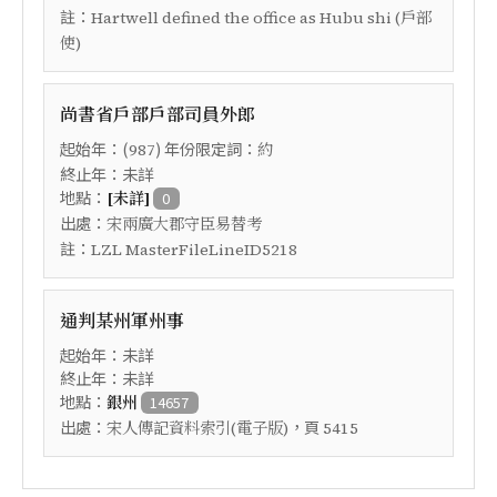
註：
Hartwell defined the office as Hubu shi (戶部
使)
尚書省戶部戶部司員外郎
起始年：(
) 年份限定詞：
987
約
終止年：未詳
地點：
[未詳]
0
出處：
宋兩廣大郡守臣易替考
註：
LZL MasterFileLineID5218
通判某州軍州事
起始年：未詳
終止年：未詳
地點：
銀州
14657
出處：
，頁
宋人傳記資料索引(電子版)
5415