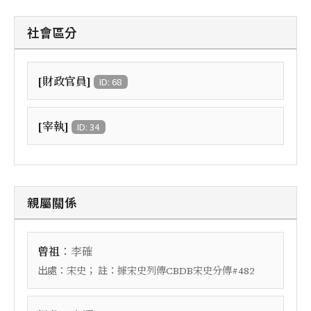
社會區分
[財政官員]
ID: 68
[宰執]
ID: 34
親屬關係
：
曾祖
李確
出處：
； 註：
宋史
據宋史列傳CBDB宋史分傳#482