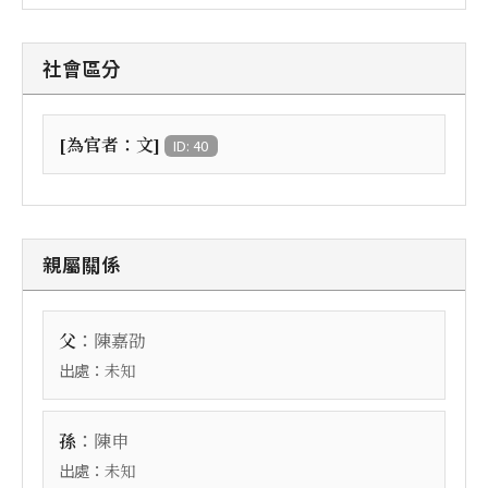
社會區分
[為官者：文]
ID: 40
親屬關係
：
父
陳嘉劭
出處：
未知
：
孫
陳申
出處：
未知