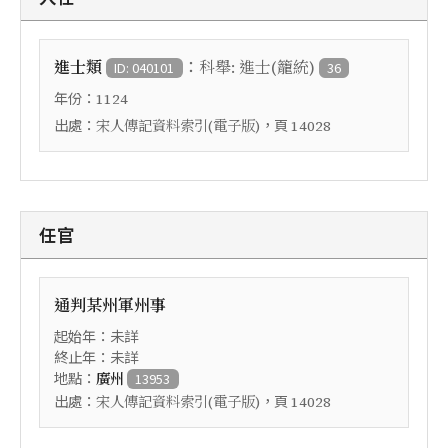
：
進士類
科舉: 進士(籠統)
ID: 040101
36
年份：
1124
出處：
，頁
宋人傳記資料索引(電子版)
14028
任官
通判某州軍州事
起始年：未詳
終止年：未詳
地點：
廣州
13953
出處：
，頁
宋人傳記資料索引(電子版)
14028