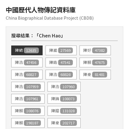
中國歷代人物傳記資料庫
China Biographical Database Project (CBDB)
搜尋結果：「Chen Hao」
12635
27569
47382
陳鶴
陳澔
陳好
47456
47541
47675
陳浩
陳皓
陳顥
68827
68828
81481
陳浩
陳浩
陳豪
107959
107960
陳浩
陳浩
107961
108073
陳浩
陳鎬
108076
131028
陳顥
陳皡
198187
202717
陳顥
陳豪