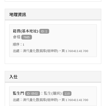
地理資訊
籍貫(基本地址)
ID: 1
會稽
7685
順序：
1
出處：
，頁
清代量化数据库(縉紳錄)
176041141700
入仕
：
監生門
監生(籠統)
ID: 0502
110
出處：
，頁
清代量化数据库(縉紳錄)
176041141700