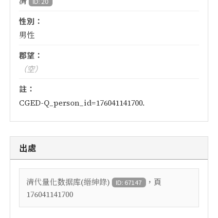
清
ID: 20
性別：
男性
郡望：
（空）
註：
CGED-Q_person_id=176041141700.
出處
，頁
清代量化数据库(縉紳錄)
ID: 67147
176041141700