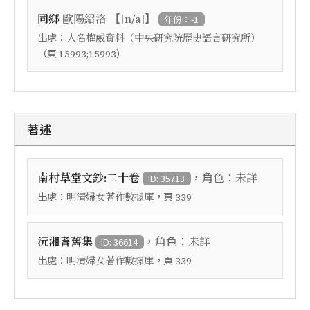
【
】
同鄉
歐陽紹洛
[n/a]
年份：-1
出處：
人名權威資料（中央研究院歷史語言研究所）
（頁
）
15993;15993
著述
，角色：
南村草堂文鈔:二十卷
未詳
ID: 35713
出處：
，頁
明清婦女著作數據庫
339
，角色：
沅湘耆舊集
未詳
ID: 36614
出處：
，頁
明清婦女著作數據庫
339