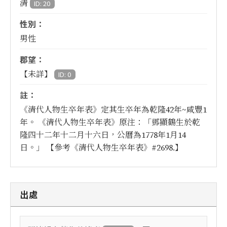
清
ID: 20
性別：
男性
郡望：
【未詳】
ID: 0
註：
《清代人物生卒年表》定其生卒年為乾隆42年~咸豐1
年。 《清代人物生卒年表》原注：「鄧顯鶴生於乾
隆四十二年十二月十六日，公曆為1778年1月14
日。」 【參考《清代人物生卒年表》#2698.】
出處