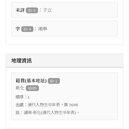
：
未詳
子立
ID: 0
：
字
湘皋
ID: 4
地理資訊
籍貫(基本地址)
ID: 1
新化
8309
順序：
1
出處：
，頁
清代人物生卒年表
2698
註：
湖南·新化(清代人物生卒年表)。