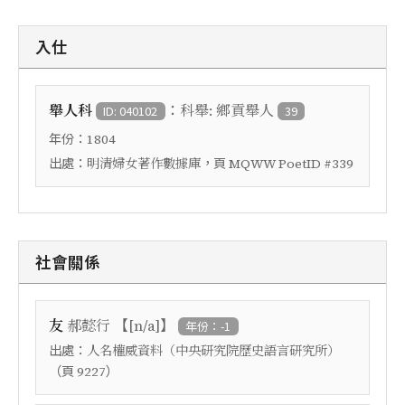
入仕
：
舉人科
科舉: 鄉貢舉人
ID: 040102
39
年份：
1804
出處：
，頁
明清婦女著作數據庫
MQWW PoetID #339
社會關係
【
】
友
郝懿行
[n/a]
年份：-1
出處：
人名權威資料（中央研究院歷史語言研究所）
（頁
）
9227