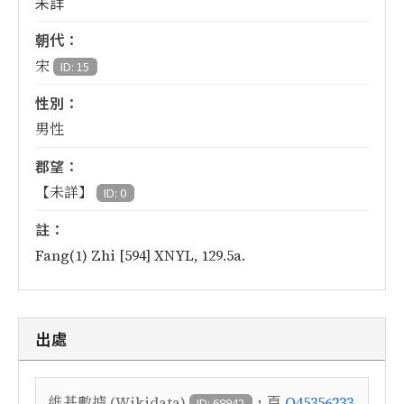
未詳
朝代：
宋
ID: 15
性別：
男性
郡望：
【未詳】
ID: 0
註：
Fang(1) Zhi [594] XNYL, 129.5a.
出處
，頁
維基數據 (Wikidata)
Q45356233
ID: 68942