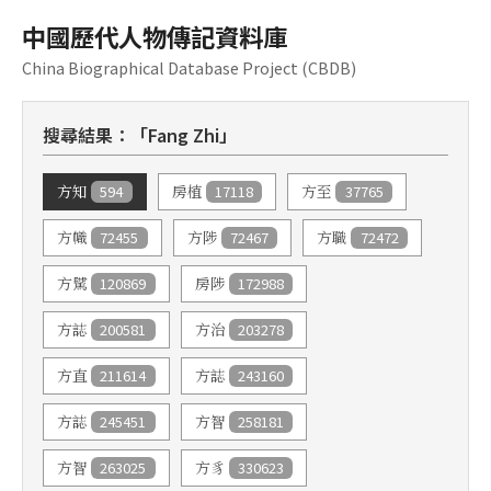
中國歷代人物傳記資料庫
China Biographical Database Project (CBDB)
搜尋結果：「Fang Zhi」
594
17118
37765
方知
房植
方至
72455
72467
72472
方幟
方陟
方職
120869
172988
方騭
房陟
200581
203278
方誌
方治
211614
243160
方直
方誌
245451
258181
方誌
方智
263025
330623
方智
方豸